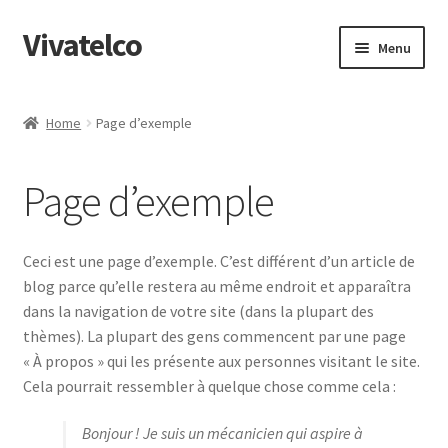
Vivatelco
Aller
Aller
Menu
à
au
la
contenu
Accueil
navigation
Home
Page d’exemple
Blog
Page d’exemple
Boutique
Mon compte
Ceci est une page d’exemple. C’est différent d’un article de
blog parce qu’elle restera au même endroit et apparaîtra
Page d’exemple
dans la navigation de votre site (dans la plupart des
thèmes). La plupart des gens commencent par une page
Panier
« À propos » qui les présente aux personnes visitant le site.
Cela pourrait ressembler à quelque chose comme cela :
Validation de la commande
Bonjour ! Je suis un mécanicien qui aspire à